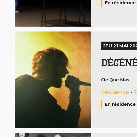
En résidence 
JEU 21 MAI 202
DÉGÉN
Cie Que Mas
Résidence
•
T
En résidence 