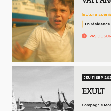
VAFFANC
lecture scén
En résidence 
PAS DE SO
JEU 11 SEP 202
EXULT
Compagnie Mo