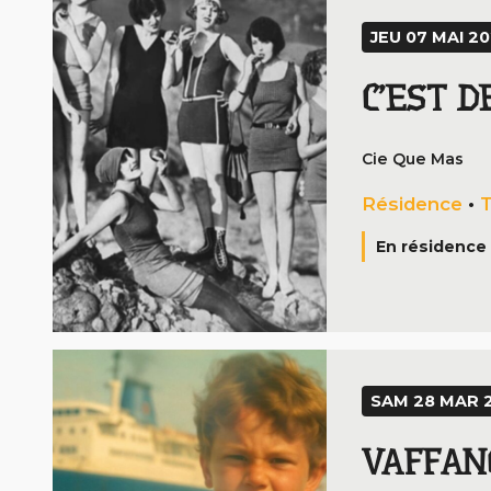
JEU 07 MAI 20
C’EST D
Cie Que Mas
Résidence
•
T
En résidence 
SAM 28 MAR 2
VAFFANC