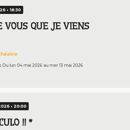
26 • 18:30
E VOUS QUE JE VIENS
héatre
:
Du
lun 04 mai 2026
au
mer 13 mai 2026
026 • 20:00
ULO !! *