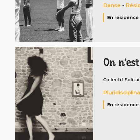
Danse
•
Rési
En résidence 
On n’est
Collectif Solitai
Pluridisciplina
En résidence 