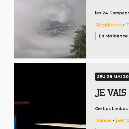
les 24 Compag
Résidence
•
T
En résidence 
JEU 28 MAI 20
JE VAI
Cie Les Limbes
Danse
•
perf