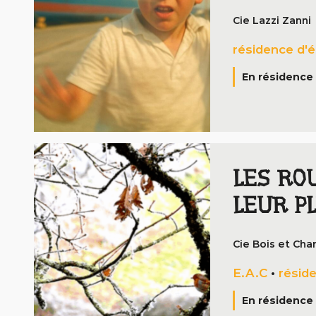
Cie Lazzi Zanni
résidence d'é
En résidence 
LES ROU
LEUR P
Cie Bois et Cha
E.A.C
•
réside
En résidence 