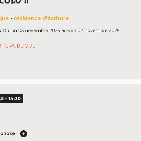
ULO !! *
ique
•
résidence d'écriture
:
Du
lun 03 novembre 2025
au
ven 07 novembre 2025
RTIE PUBLIQUE
5 • 14:30
rphose