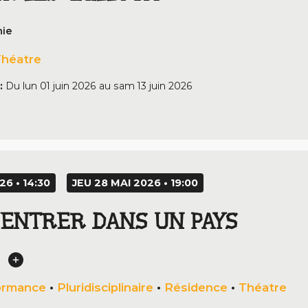
nie
héatre
:
Du
lun 01 juin 2026
au
sam 13 juin 2026
26 • 14:30
JEU 28 MAI 2026 • 19:00
S ENTRER DANS UN PAYS
ormance
•
Pluridisciplinaire
•
Résidence
•
Théatre