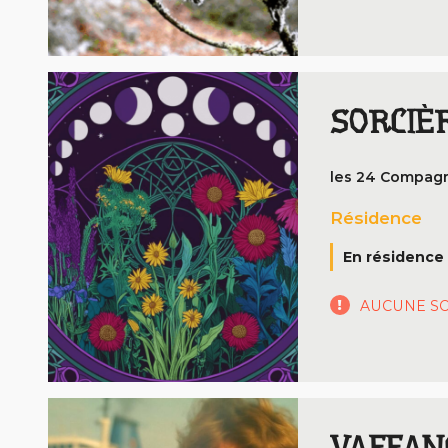
SORCIÈR
les 24 Compag
Résidence
En résidence 
AUCUNE SO