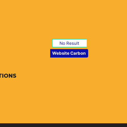
No Result
Website Carbon
TIONS