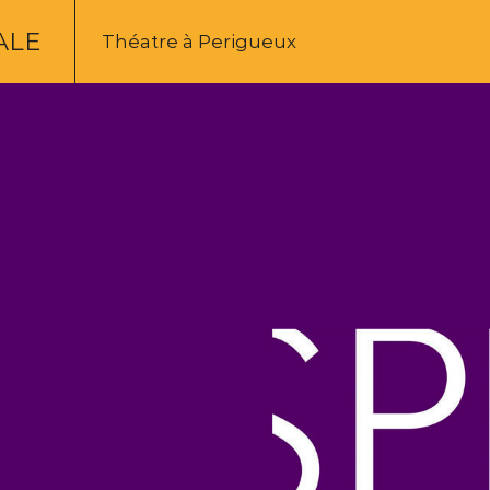
ALE
Théatre à Perigueux