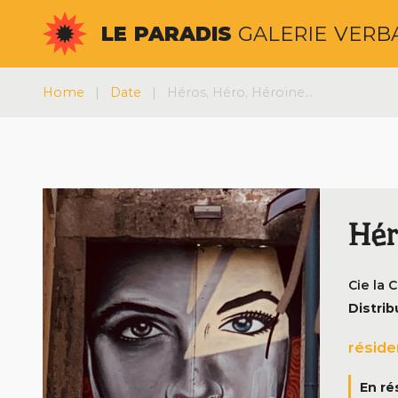
Aller
LE
PARADIS
GALERIE
VERB
au
contenu
Home
|
Date
|
Héros, Héro, Héroïne…
Hér
Cie la 
Distrib
réside
En ré