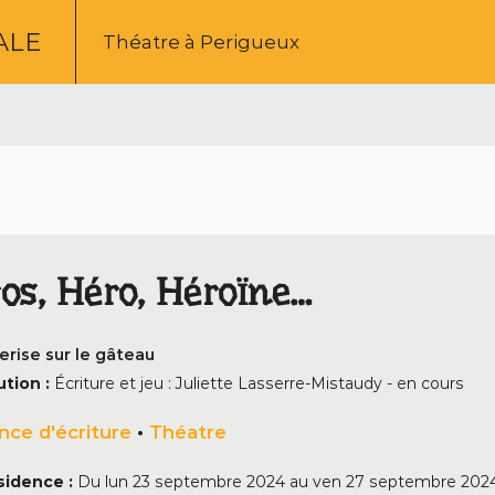
ALE
Théatre à Perigueux
os, Héro, Héroïne…
Cerise sur le gâteau
ution :
Écriture et jeu : Juliette Lasserre-Mistaudy - en cours
nce d'écriture
•
Théatre
sidence :
Du
lun 23 septembre 2024
au
ven 27 septembre 202