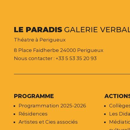
LE
PARADIS
GALERIE
VERBA
Théatre à Perigueux
8 Place Faidherbe 24000 Perigueux
Nous contacter : +33 5 53 35 20 93
PROGRAMME
ACTION
Programmation 2025-2026
Collèges
Résidences
Les Dida
Artistes et Cies associés
Médiatio
culturel