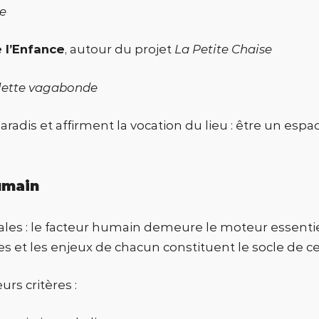
e
e l’Enfance
, autour du projet
La Petite Chaise
lette vagabonde
Paradis et affirment la vocation du lieu : être un esp
umain
icales : le facteur humain demeure le moteur essen
es et les enjeux de chacun constituent le socle de 
rs critères :