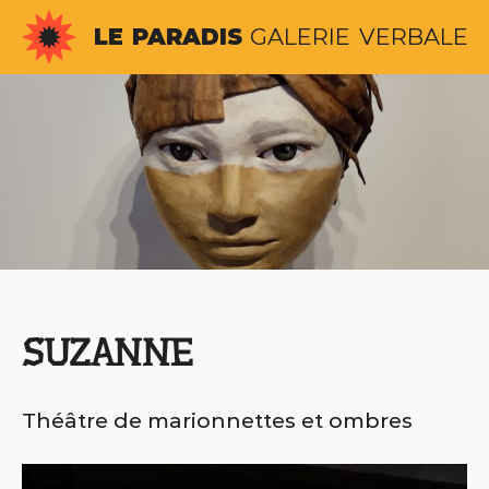
Aller
LE
PARADIS
GALERIE
VERBALE
au
contenu
SUZANNE
Théâtre de marionnettes et ombres