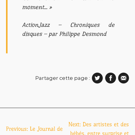
moment… »
ActionJazz – Chroniques de
disques – par Philippe Desmond
Partager cette page :
Navigation
Next:
Des artistes et des
Previous:
Le Journal de
de
bébés, entre surprise et