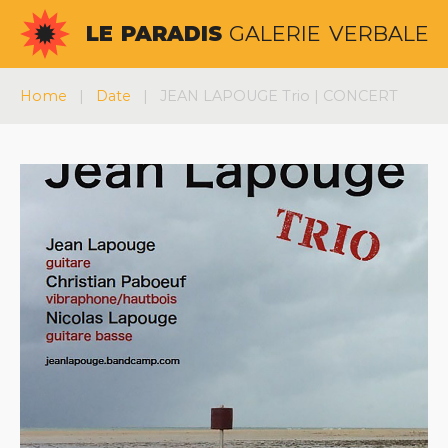
Aller
LE
PARADIS
GALERIE
VERBALE
au
contenu
Home
|
Date
|
JEAN LAPOUGE Trio | CONCERT