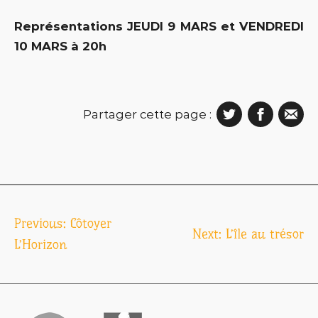
Représentations JEUDI 9 MARS et VENDREDI
10 MARS à 20h
Partager cette page :
Navigation
Previous:
Côtoyer
Next:
L’île au trésor
de
L’Horizon
l’article