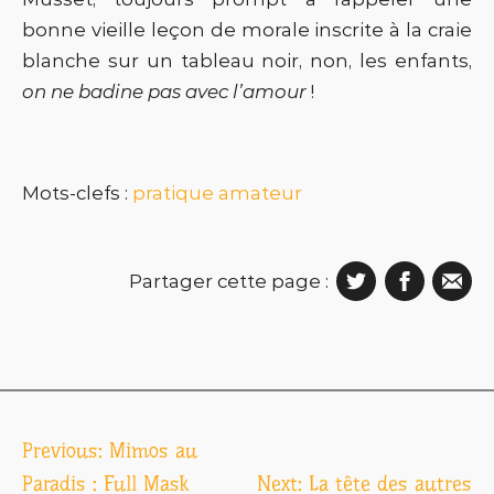
bonne vieille leçon de morale inscrite à la craie
blanche sur un tableau noir, non, les enfants,
on ne badine pas avec l’amour
!
Mots-clefs :
pratique amateur
Partager cette page :
Navigation
Previous:
Mimos au
de
Paradis : Full Mask
Next:
La tête des autres