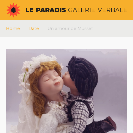
Aller
LE
PARADIS
GALERIE
VERBALE
au
contenu
Home
|
Date
|
Un amour de Musset