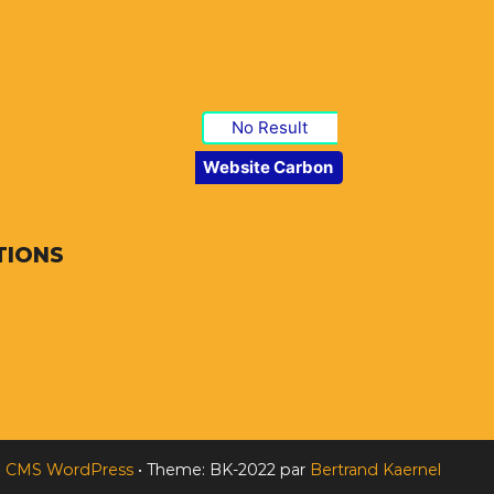
No Result
Website Carbon
TIONS
•
CMS WordPress
•
Theme: BK-2022 par
Bertrand Kaernel