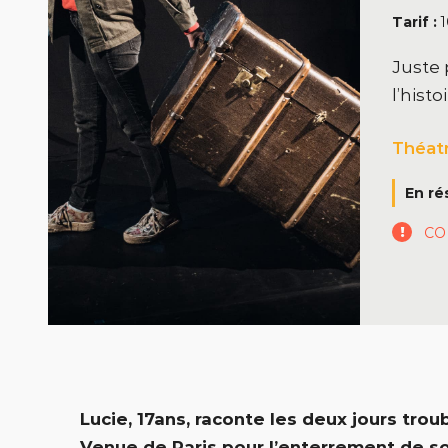
Tarif :
1
Juste 
l’histoi
Théat
En ré
CO
Lucie, 17ans, raconte les deux jours troub
Venue de Paris pour l’enterrement de so