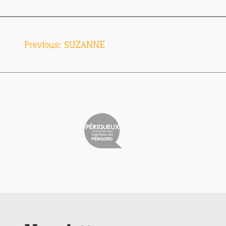
Navigation
Previous:
SUZANNE
de
l’article