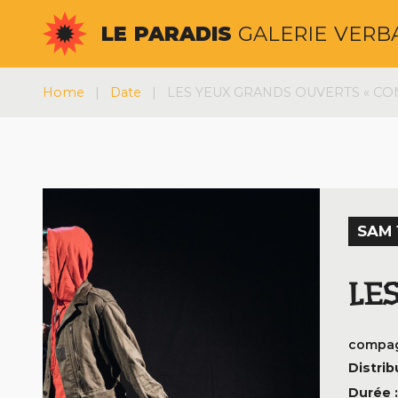
Aller
LE
PARADIS
GALERIE
VERB
au
contenu
Home
|
Date
|
LES YEUX GRANDS OUVERTS « CO
SAM 
LE
compag
Distrib
Durée 