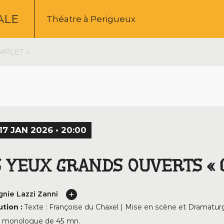
ALE
Théatre à Perigueux
MPLET »
17 JAN 2026 • 20:00
S YEUX GRANDS OUVERTS « 
nie Lazzi Zanni
ution :
Texte : Françoise du Chaxel | Mise en scène et Dramaturgi
:
monologue de 45 mn.