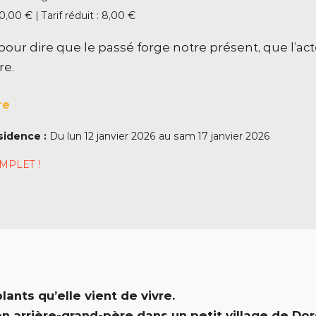
0,00 € | Tarif réduit : 8,00 €
pour dire que le passé forge notre présent, que l’act
re.
re
sidence :
Du
lun 12 janvier 2026
au
sam 17 janvier 2026
MPLET !
lants qu’elle vient de vivre.
n arrière-grand-père dans un petit village de D