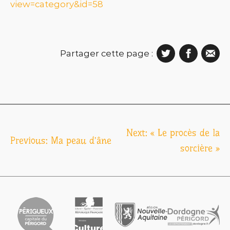
view=category&id=58
Partager cette page :
Navigation
Next:
« Le procès de la
Previous:
Ma peau d’âne
de
sorcière »
l’article