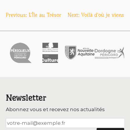
Navigation
Previous:
L’Île au Trésor
Next:
Voilà d’où je viens
de
l’article
Newsletter
Abonnez vous et recevez nos actualités