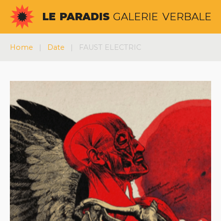
Aller
LE
PARADIS
GALERIE
VERBALE
au
contenu
Home
|
Date
|
FAUST ELECTRIC