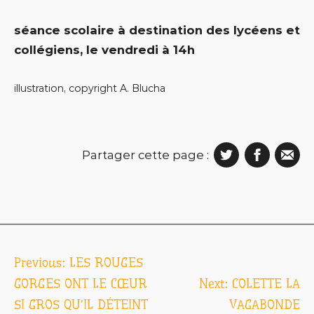
séance scolaire à destination des lycéens et
collégiens, le vendredi à 14h
illustration, copyright A. Blucha
Partager cette page :
Navigation
Previous:
LES ROUGES
de
GORGES ONT LE CŒUR
Next:
COLETTE LA
SI GROS QU’IL DÉTEINT
VAGABONDE
l’article