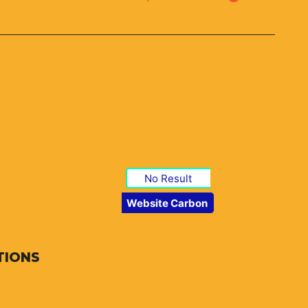
No Result
Website Carbon
TIONS