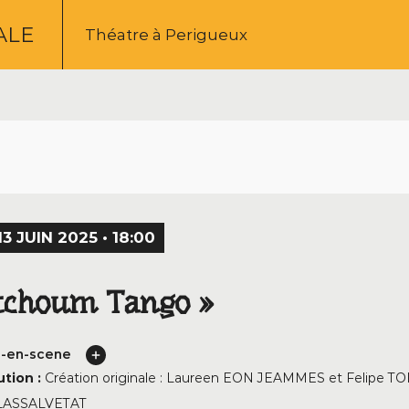
ALE
Théatre à Perigueux
3 JUIN 2025 • 18:00
tchoum Tango »
n-en-scene
ution :
Création originale : Laureen EON JEAMMES et Felipe TO
 LASSALVETAT