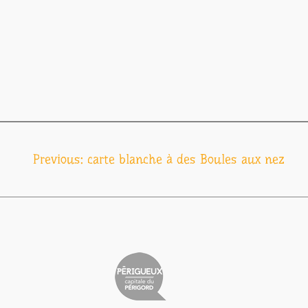
Navigation
Previous:
carte blanche à des Boules aux nez
de
l’article