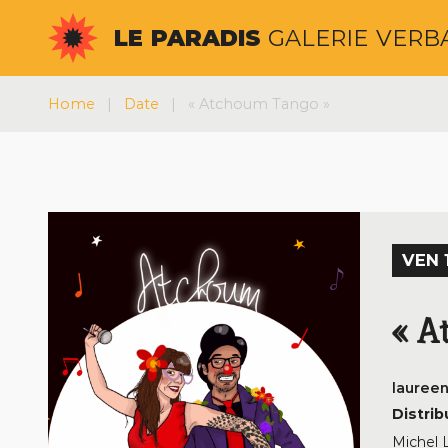
Aller
LE
PARADIS
GALERIE
VERB
au
contenu
Home
|
Date
|
« Atchoum Tango »
VEN 1
« A
lauree
Distrib
Michel