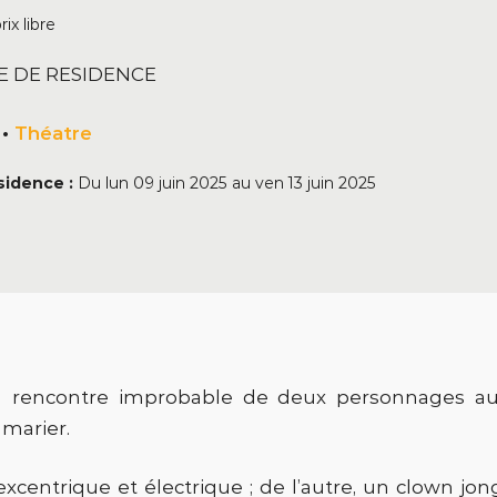
rix libre
E DE RESIDENCE
•
Théatre
sidence :
Du
lun 09 juin 2025
au
ven 13 juin 2025
 rencontre improbable de deux personnages aux 
 marier.
entrique et électrique ; de l’autre, un clown jo